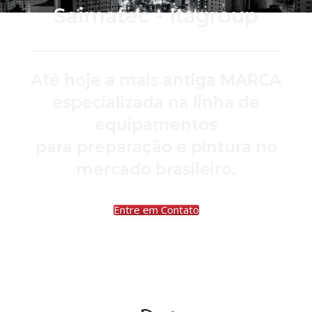
Saimatec - Itagroup
Até hoje a mais antiga MARCA
especializada na linha de
equipamentos
para preparação e pintura no
mercado brasileiro.
Entre em Contato